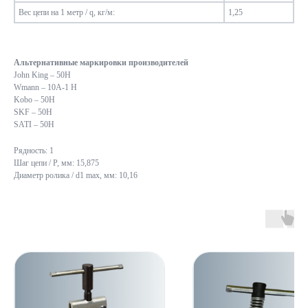
Вес цепи на 1 метр / q, кг/м:
1,25
Альтернативные маркировки производителей
John King – 50Н
Wmann – 10А-1 Н
Kobo – 50Н
SKF – 50Н
SATI – 50Н
Рядность: 1
Шаг цепи / P, мм: 15,875
Диаметр ролика / d1 max, мм: 10,16