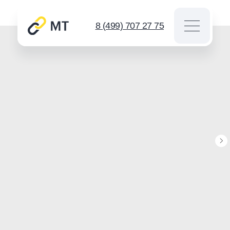
8 (499) 707 27 75
Каталог цепей
Звездочки
Инструмент для цепей
Новости
Контакты
Спросить
info@mt-chains.ru
8 (499) 707 27 75