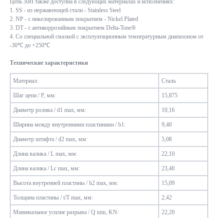
Цепь 50Н также доступна в следующих материалах и исполнениях:
1. SS - из нержавеющей стали - Stainless Steel
2. NP - с никелированным покрытием - Nickel Plated
3. DT - с антикоррозийным покрытием Delta-Tone®
4. Со специальной смазкой с эксплуатационным температурным диапазоном от
-30℃ до +250℃
Технические характеристики
Материал:
Сталь
Шаг цепи / P, мм:
15,875
Диаметр ролика / d1 max, мм:
10,16
Ширина между внутренними пластинами / b1:
9,40
Диаметр штифта / d2 max, мм:
5,08
Длина валика / L max, мм:
22,10
Длина валика / Lc max, мм:
23,40
Высота внутренней пластины / h2 max, мм:
15,09
Толщина пластины / t/T max, мм:
2,42
Минимальное усилие разрыва / Q min, KN:
22,20