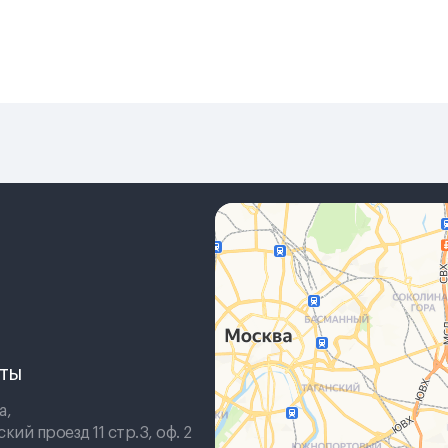
кты
а,
ий проезд 11 стр.3, оф. 2