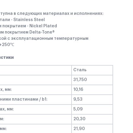
тупна в следующих материалах и исполнениях:
тали - Stainless Steel
 покрытием - Nickel Plated
ым покрытием Delta-Tone®
зкой с эксплуатационным температурным
 +250℃
истики
Сталь
31,750
x, мм:
10,16
ими пластинами / b1:
9,53
ax, мм:
5,09
м:
20,30
 мм:
21,90