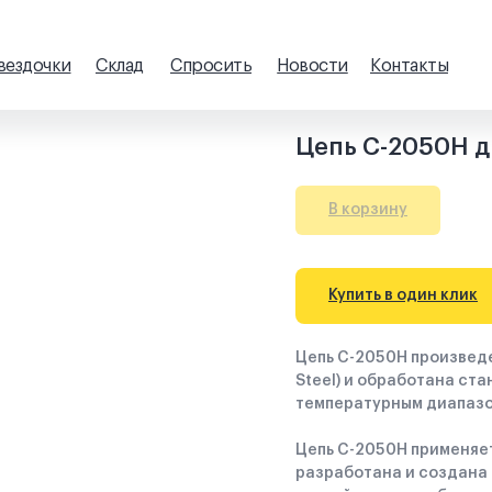
вездочки
Склад
Спросить
Новости
Контакты
ые
ные
Цепь C-2050Н д
ениями
тые грузовые
В корзину
атые цепи
Купить в один клик
е ленты
нт для
Цепь C-2050Н произведе
Steel) и обработана ст
температурным диапазо
Цепь C-2050Н применяе
разработана и создана 