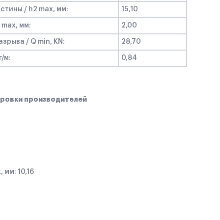
тины / h2 max, мм:
15,10
 max, мм:
2,00
рыва / Q min, KN:
28,70
г/м:
0,84
ровки производителей
 мм: 10,16