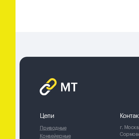
Цепи
Конта
г. Москв
Приводные
Сормовск
Конвейерные