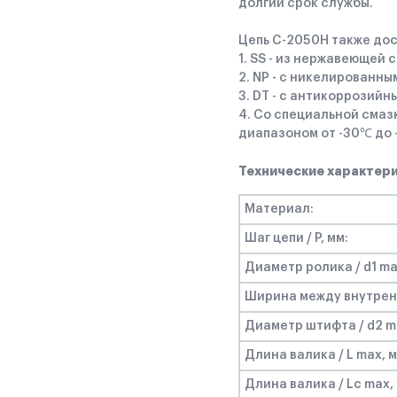
долгий срок службы.
Цепь C-2050Н также дос
1. SS - из нержавеющей с
2. NP - с никелированным
3. DT - с антикоррозийн
4. Со специальной сма
диапазоном от -30℃ до
Технические характер
Материал:
Шаг цепи / P, мм:
Диаметр ролика / d1 ma
Ширина между внутренн
Диаметр штифта / d2 m
Длина валика / L max, м
Длина валика / Lc max,