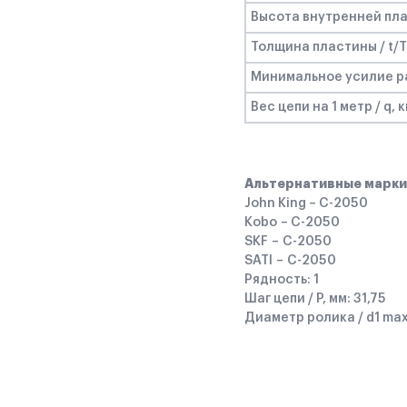
Высота внутренней плас
Толщина пластины / t/T
Минимальное усилие раз
Вес цепи на 1 метр / q, к
Альтернативные марки
John King – C-2050
Kobo – C-2050
SKF – C-2050
SATI – C-2050
Рядность: 1
Шаг цепи / P, мм: 31,75
Диаметр ролика / d1 max,