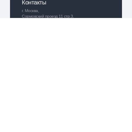
Контакты
г. Москва,
Сормовский проезд 11 стр.3,
оф. 2 «Механик Техно»
м. «Рязанский проспект»
м. «Выхино»
м. «Юго-Восточная»
Офис:
08.30 — 17.00 (пн–пт)
Склад:
08.30 — 17.00 (пн–пт)
8 (499) 707 27 75
info@mt-chains.ru
Политика конфиденциальности