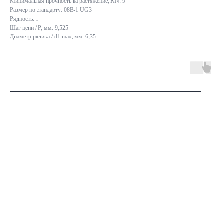
Минимальная прочность на растяжение, KN: 9
Размер по стандарту: 08B-1 UG3
Рядность: 1
Шаг цепи / P, мм: 9,525
Диаметр ролика / d1 max, мм: 6,35