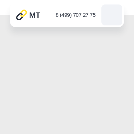
8 (499) 707 27 75
Каталог цепей
Звездочки
Инструмент для цепей
Новости
Контакты
Спросить
info@mt-chains.ru
8 (499) 707 27 75