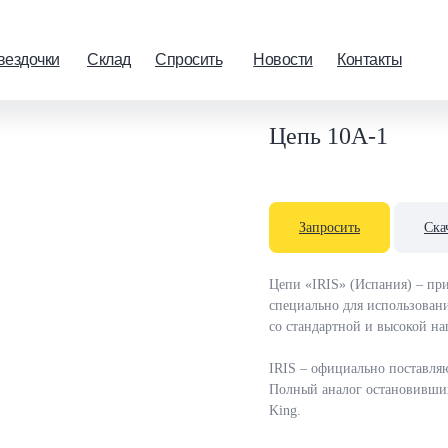
вездочки
Склад
Спросить
Новости
Контакты
е цепи
ые цепи
Цепь 10A-1
икреплениями
тые грузовые цепи
Запросить
Ска
тые цепи
е ленты
Цепи «IRIS» (Испания) – пр
специально для использова
т для цепей
со стандартной и высокой наг
IRIS – официально поставляю
Полный аналог остановивших п
King.