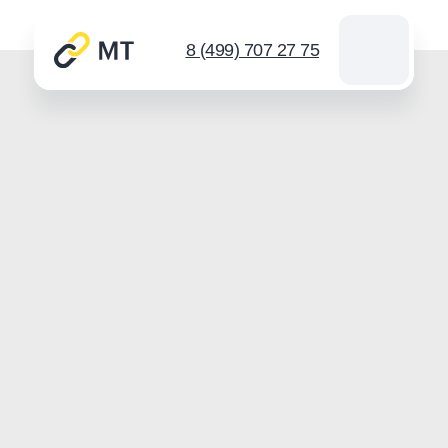
8 (499) 707 27 75
Каталог цепей
Звездочки
Инструмент для цепей
Новости
Контакты
Спросить
info@mt-chains.ru
8 (499) 707 27 75