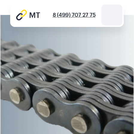
8 (499) 707 27 75
Каталог цепей
Звездочки
Инструмент для цепей
Новости
Контакты
Спросить
info@mt-chains.ru
8 (499) 707 27 75