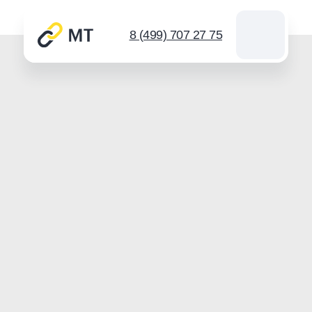
8 (499) 707 27 75
Каталог цепей
Звездочки
Инструмент для цепей
Новости
Контакты
Спросить
info@mt-chains.ru
8 (499) 707 27 75