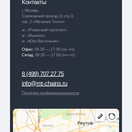
Контакты
г. Москва,
Сормовский проезд 11 стр.3,
оф. 2 «Механик Техно»
м. «Рязанский проспект»
м. «Выхино»
м. «Юго-Восточная»
Офис:
08.30 — 17.00 (пн–пт)
Склад:
08.30 — 17.00 (пн–пт)
8 (499) 707 27 75
info@mt-chains.ru
Политика конфиденциальности