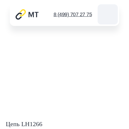
8 (499) 707 27 75
Каталог цепей
Звездочки
Инструмент для цепей
Новости
Контакты
Спросить
info@mt-chains.ru
8 (499) 707 27 75
Цепь LH1266