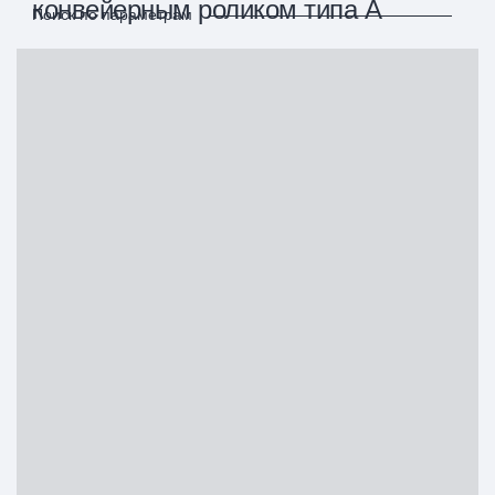
конвейерным роликом типа А
Поиск по параметрам