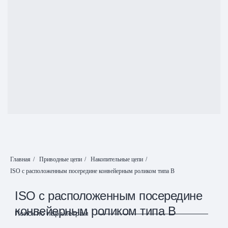
Главная
/
Приводные цепи
/
Накопительные цепи
/
ISO с расположенным посередине конвейерным роликом типа B
ISO с расположенным посередине
конвейерным роликом типа B
Поиск по параметрам