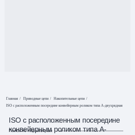
Главная
/
Приводные цепи
/
Накопительные цепи
/
ISO с расположенным посередине конвейерным роликом типа А-двухрядная
ISO с расположенным посередине
конвейерным роликом типа А-
Поиск по параметрам