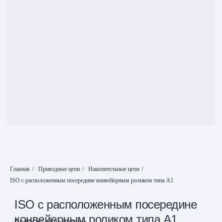
Главная
/
Приводные цепи
/
Накопительные цепи
/
ISO с расположенным посередине конвейерным роликом типа А1
ISO с расположенным посередине
конвейерным роликом типа А1
Поиск по параметрам