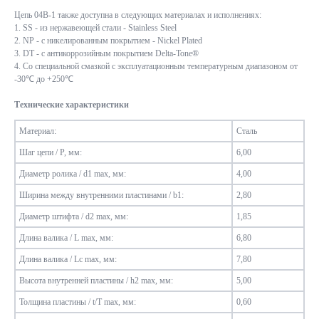
Цепь 04B-1 также доступна в следующих материалах и исполнениях:
1. SS - из нержавеющей стали - Stainless Steel
2. NP - с никелированным покрытием - Nickel Plated
3. DT - с антикоррозийным покрытием Delta-Tone®
4. Со специальной смазкой с эксплуатационным температурным диапазоном от
-30℃ до +250℃
Технические характеристики
Материал:
Сталь
Шаг цепи / P, мм:
6,00
Диаметр ролика / d1 max, мм:
4,00
Ширина между внутренними пластинами / b1:
2,80
Диаметр штифта / d2 max, мм:
1,85
Длина валика / L max, мм:
6,80
Длина валика / Lc max, мм:
7,80
Высота внутренней пластины / h2 max, мм:
5,00
Толщина пластины / t/T max, мм:
0,60