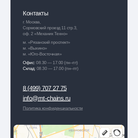
Контакты
г. Москва,
Сормовский проезд 11 стр.3,
оф. 2 «Механик Техно»
м. «Рязанский проспект»
м. «Выхино»
м. «Юго-Восточная»
Офис:
08.30 — 17.00 (пн–пт)
Склад:
08.30 — 17.00 (пн–пт)
8 (499) 707 27 75
info@mt-chains.ru
Политика конфиденциальности