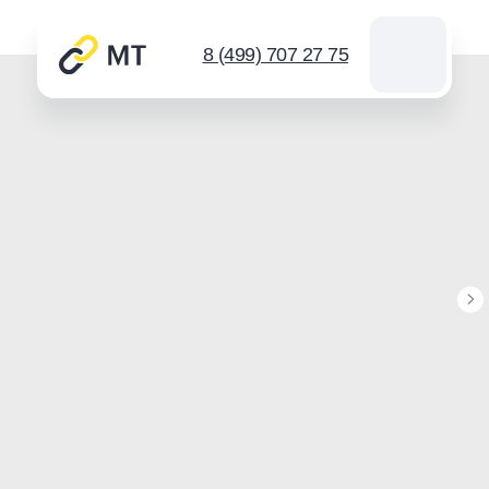
8 (499) 707 27 75
Каталог цепей
Звездочки
Инструмент для цепей
Новости
Контакты
Спросить
info@mt-chains.ru
8 (499) 707 27 75