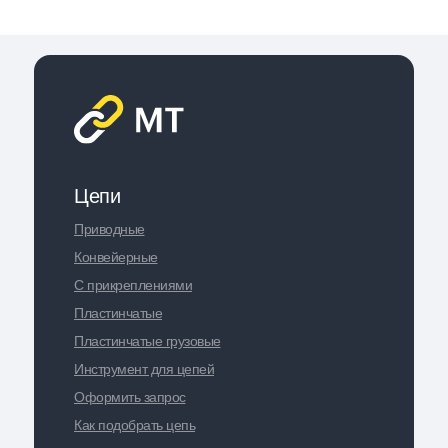
1/2*) ;
Допустимое использование
цепи
: 40B, 2 1/2, ПР 63.5 *
Цепи
Приводные
Конвейерные
С прикреплениями
Пластинчатые
Пластинчатые грузовые
Инструмент для цепей
Оформить запрос
Как подобрать цепь