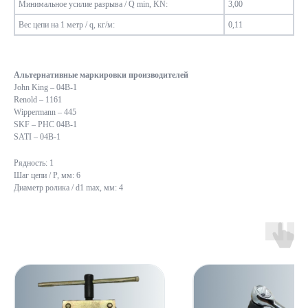
Минимальное усилие разрыва / Q min, KN:
3,00
Вес цепи на 1 метр / q, кг/м:
0,11
Альтернативные маркировки производителей
John King – 04В-1
Renold – 1161
Wippermann – 445
SKF – PHC 04B-1
SATI – 04B-1
Рядность: 1
Шаг цепи / P, мм: 6
Диаметр ролика / d1 max, мм: 4