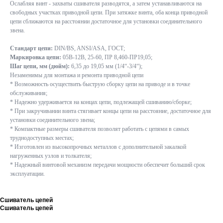
Ослабляя винт - захваты сшивателя разводятся, а затем устанавливаются на
свободных участках приводной цепи. При затяжке винта, оба конца приводной
цепи сближаются на расстоянии достаточное для установки соединительного
звена.
Стандарт цепи:
DIN/BS, ANSI/ASA, ГОСТ;
Маркировка цепи:
05B-12B, 25-60, ПР 8,460-ПР19,05;
Шаг цепи, мм (дюйм):
6,35 до 19,05 мм (1/4“-3/4“);
Незаменимы для монтажа и ремонта приводной цепи
* Возможность осуществить быструю сборку цепи на приводе и в точке
обслуживания;
* Надежно удерживается на концах цепи, подлежащей сшиванию/сборке;
* При закручивании винта стягивает концы цепи на расстояние, достаточное для
установки соединительного звена;
* Компактные размеры сшивателя позволят работать с цепями в самых
труднодоступных местах;
* Изготовлен из высокопрочных металлов с дополнительной закалкой
нагруженных узлов и толкателя;
* Надежный винтовой механизм передачи мощности обеспечит больший срок
эксплуатации.
Сшиватель цепей
Сшиватель цепей