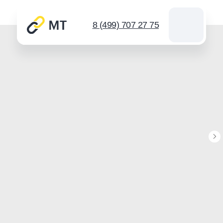
8 (499) 707 27 75
Каталог цепей
Звездочки
Инструмент для цепей
Новости
Контакты
Спросить
info@mt-chains.ru
8 (499) 707 27 75